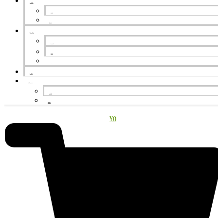
ギャラリー
ギャラリー
全ての写真
予約・料金表
予約・料金表
お客様の声
空室カレンダー
アクセス
お問い合わせ
よくある質問
お問い合わせ
¥
0